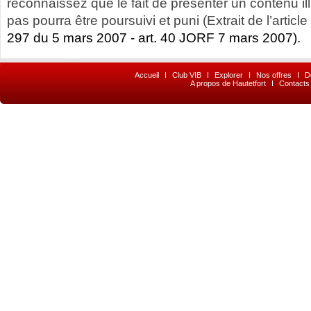
reconnaissez que le fait de présenter un contenu illic
pas pourra être poursuivi et puni (Extrait de l’article
297 du 5 mars 2007 - art. 40 JORF 7 mars 2007).
Accueil
I
Club VIB
I
Explorer
I
Nos offres
I
D
A propos de Hautetfort
I
Contacts