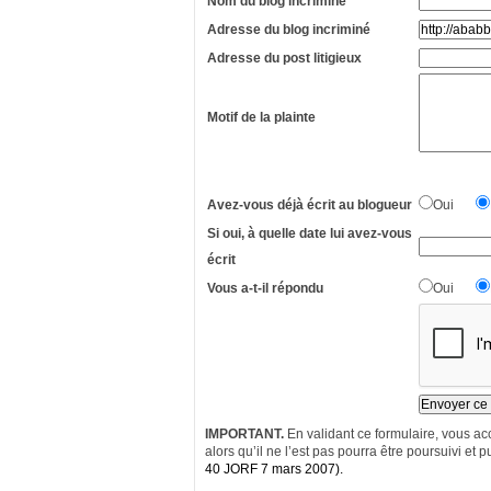
Nom du blog incriminé
Adresse du blog incriminé
Adresse du post litigieux
Motif de la plainte
Avez-vous déjà écrit au blogueur
Oui
Si oui, à quelle date lui avez-vous
écrit
Vous a-t-il répondu
Oui
IMPORTANT.
En validant ce formulaire, vous acc
alors qu’il ne l’est pas pourra être poursuivi et pu
40 JORF 7 mars 2007).