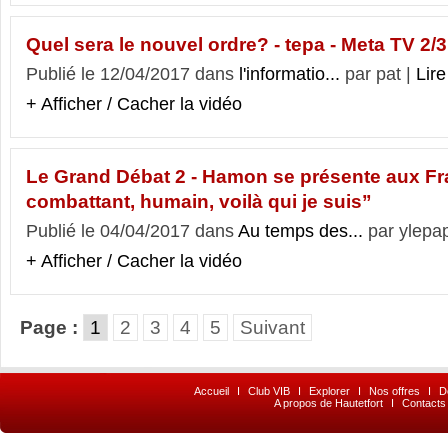
Quel sera le nouvel ordre? - tepa - Meta TV 2/3
Publié le 12/04/2017 dans
l'informatio...
par pat |
Lire
+ Afficher / Cacher la vidéo
Le Grand Débat 2 - Hamon se présente aux Fr
combattant, humain, voilà qui je suis”
Publié le 04/04/2017 dans
Au temps des...
par ylepa
+ Afficher / Cacher la vidéo
Page :
1
2
3
4
5
Suivant
Accueil
I
Club VIB
I
Explorer
I
Nos offres
I
D
A propos de Hautetfort
I
Contacts