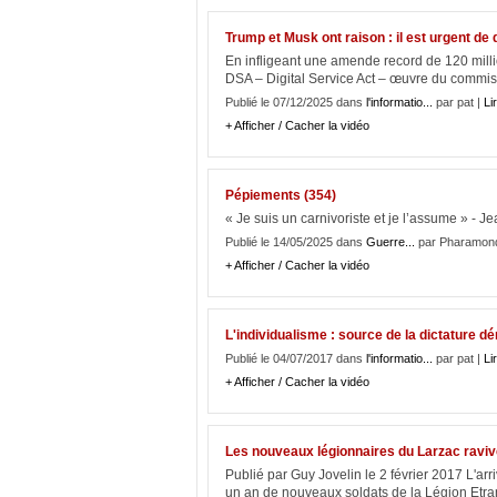
Trump et Musk ont raison : il est urgent d
En infligeant une amende record de 120 milli
DSA – Digital Service Act – œuvre du commiss
Publié le 07/12/2025 dans
l'informatio...
par pat |
Lir
+ Afficher / Cacher la vidéo
Pépiements (354)
« Je suis un carnivoriste et je l’assume » - 
Publié le 14/05/2025 dans
Guerre...
par Pharamon
+ Afficher / Cacher la vidéo
L'individualisme : source de la dictature d
Publié le 04/07/2017 dans
l'informatio...
par pat |
Lir
+ Afficher / Cacher la vidéo
Les nouveaux légionnaires du Larzac raviv
Publié par Guy Jovelin le 2 février 2017 L'arr
un an de nouveaux soldats de la Légion Etran