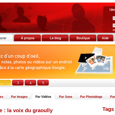
M
tes
Par Images
Par Vidéos
Par Sons
Par Photoblogs
Par
Tags 
e : la voix du graoully