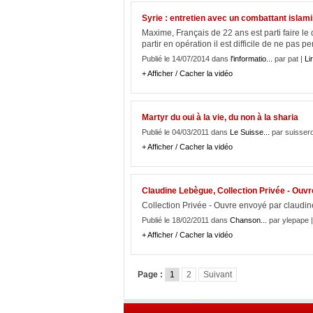
Syrie : entretien avec un combattant islami
Maxime, Français de 22 ans est parti faire le 
partir en opération il est difficile de ne pas pe
Publié le 14/07/2014 dans
l'informatio...
par pat |
Lir
+ Afficher / Cacher la vidéo
Martyr du oui à la vie, du non à la sharia
Publié le 04/03/2011 dans
Le Suisse...
par suisser
+ Afficher / Cacher la vidéo
Claudine Lebègue, Collection Privée - Ouvr
Collection Privée - Ouvre envoyé par claudin
Publié le 18/02/2011 dans
Chanson...
par ylepape 
+ Afficher / Cacher la vidéo
Page :
1
2
Suivant