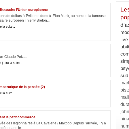
Le
e dissoudre l’Union européenne
ons de dollars à Twitter et donc à Elon Musk, au nom de la fameuse
pop
aire européen Thierry Breton...
d'a
e la suite...
mo
live
ub4
com
Jean-Claude Poizat
sim
d |
Lire la suite...
psy
sud
mar
émocratique de la pensée (2)
pist
e la suite...
mal
dur
joh
ent le petit commerce
nin
ivée des légionnaires à La Cavalerie / Maxppp Depuis l'arrivée, il y a
hum
gère dans le...