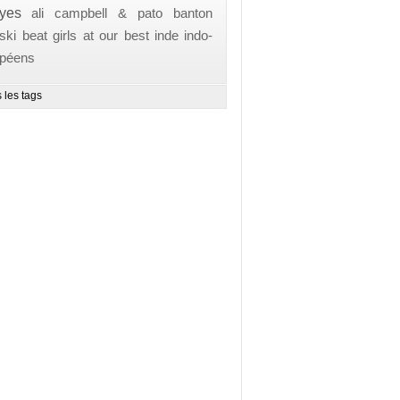
yes
ali campbell & pato banton
ski beat
girls at our best
inde
indo-
opéens
 les tags