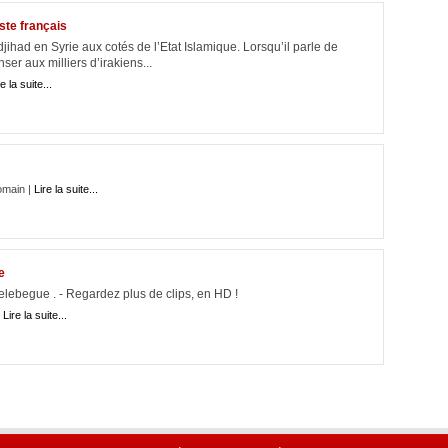
ste français
djihad en Syrie aux cotés de l’Etat Islamique. Lorsqu’il parle de
nser aux milliers d’irakiens...
e la suite...
omain |
Lire la suite...
e
elebegue . - Regardez plus de clips, en HD !
|
Lire la suite...