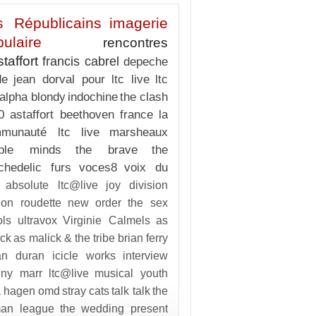
s Républicains
imagerie
ulaire
rencontres
staffort
francis cabrel
depeche
de
jean dorval pour ltc live
ltc
alpha blondy
indochine
the clash
0
astaffort
beethoven
france
la
munauté ltc live
marsheaux
ple minds
the brave
the
chedelic furs
voces8
voix du
absolute ltc@live
joy division
lon roudette
new order
the sex
ols
ultravox
Virginie Calmels
as
ick
as malick & the tribe
brian ferry
an duran
icicle works
interview
nny marr
ltc@live
musical youth
a hagen
omd
stray cats
talk talk
the
an league
the wedding present