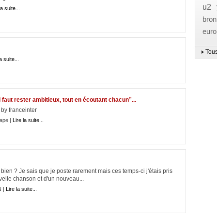
u2
la suite...
bron
eur
Tous
a suite...
 faut rester ambitieux, tout en écoutant chacun”...
 by franceinter
ape |
Lire la suite...
 bien ? Je sais que je poste rarement mais ces temps-ci j'étais pris
velle chanson et d'un nouveau...
 |
Lire la suite...