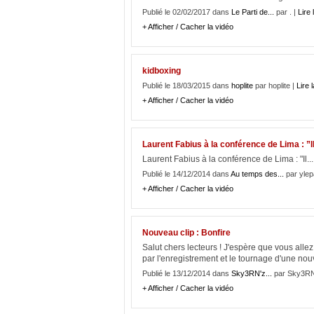
Publié le 02/02/2017 dans
Le Parti de...
par . |
Lire 
+ Afficher / Cacher la vidéo
kidboxing
Publié le 18/03/2015 dans
hoplite
par hoplite |
Lire l
+ Afficher / Cacher la vidéo
Laurent Fabius à la conférence de Lima : ”Il
Laurent Fabius à la conférence de Lima : "Il...
Publié le 14/12/2014 dans
Au temps des...
par ylep
+ Afficher / Cacher la vidéo
Nouveau clip : Bonfire
Salut chers lecteurs ! J'espère que vous allez
par l'enregistrement et le tournage d'une nou
Publié le 13/12/2014 dans
Sky3RN'z...
par Sky3RN
+ Afficher / Cacher la vidéo