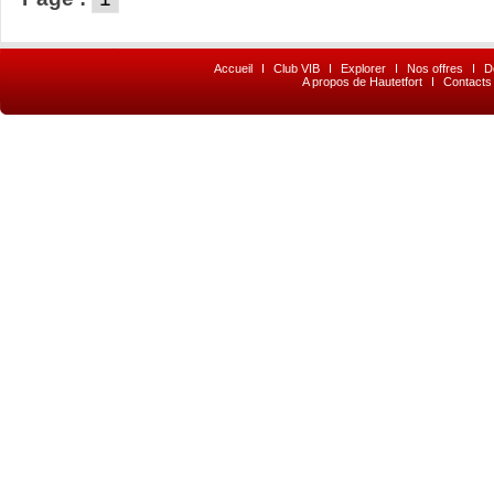
Accueil
I
Club VIB
I
Explorer
I
Nos offres
I
D
A propos de Hautetfort
I
Contacts