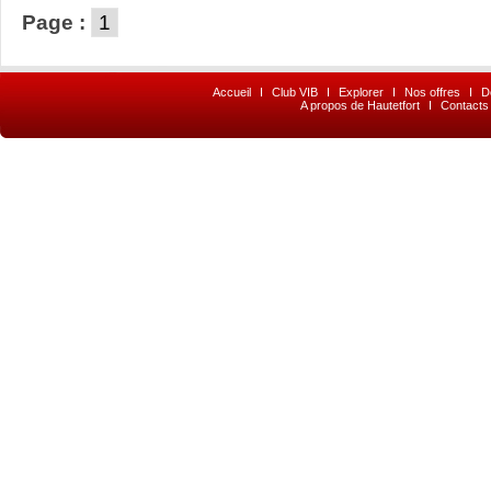
Page :
1
Accueil
I
Club VIB
I
Explorer
I
Nos offres
I
D
A propos de Hautetfort
I
Contacts