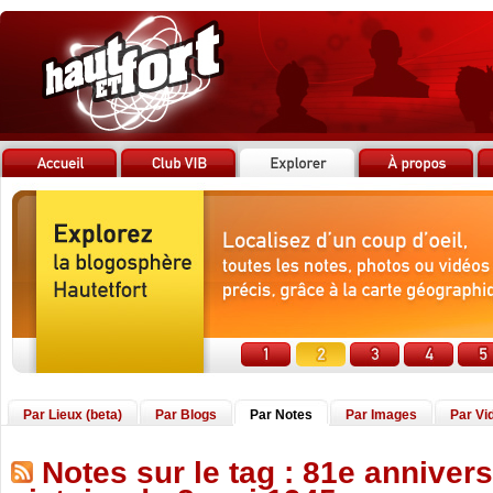
Par Lieux (beta)
Par Blogs
Par Notes
Par Images
Par Vi
Notes sur le tag : 81e annivers